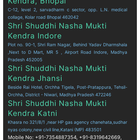
Kendra, Bhopal
C-12, level 2, sarvadharm c sector, opp. L.N. medical
collage, Kolar road Bhopal 462042
Shri Shuddhi Nasha Mukti
Kendra Indore
Plot no. 90-1, Shri Ram Nagar, Behind Yadav Dharmshala
,Next to D Mart, MR 5 , Airport Road Indore, Madhya
Pradesh 452005
Shri Shuddhi Nasha Mukti
Kendra Jhansi
Beside Rai Hotel, Orchha Tigela, Post-Pratappura, Tehsil-
Orchha, District - Niwari, Madhya Pradesh 472246
Shri Shuddhi Nasha Mukti
Kendra Katni
Khasra no 321/8/1 ,near HP gas agency chanehata,sudhar
nyas colony,new civil line,Katani (MP) 483501
Mobile No: +91-7354887354, +91-8319642669,