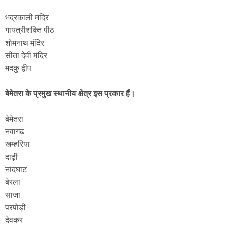
भद्रकाली मंदिर
गायत्रीशक्ति पीठ
शोमनाथ मंदिर
सीता देवी मंदिर
मदकु द्वीप
बेमेतरा के प्रमुख स्थानीय क्षेत्र इस प्रकार हैं।
बेमेतरा
नवागढ़
खम्हरिया
दाढ़ी
नांदघाट
बेरला
साजा
परपोड़ी
देवकर