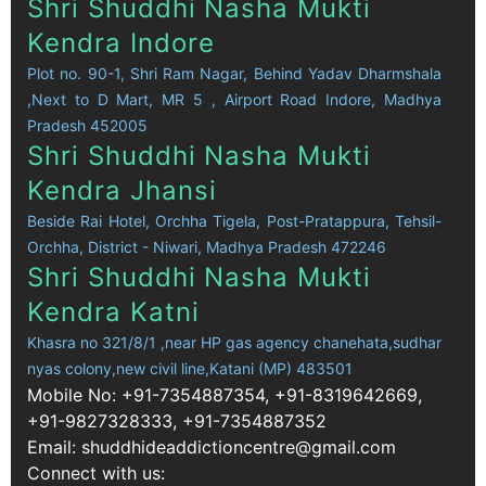
Shri Shuddhi Nasha Mukti
Kendra Indore
Plot no. 90-1, Shri Ram Nagar, Behind Yadav Dharmshala
,Next to D Mart, MR 5 , Airport Road Indore, Madhya
Pradesh 452005
Shri Shuddhi Nasha Mukti
Kendra Jhansi
Beside Rai Hotel, Orchha Tigela, Post-Pratappura, Tehsil-
Orchha, District - Niwari, Madhya Pradesh 472246
Shri Shuddhi Nasha Mukti
Kendra Katni
Khasra no 321/8/1 ,near HP gas agency chanehata,sudhar
nyas colony,new civil line,Katani (MP) 483501
Mobile No: +91-7354887354, +91-8319642669,
+91-9827328333, +91-7354887352
Email: shuddhideaddictioncentre@gmail.com
Connect with us: